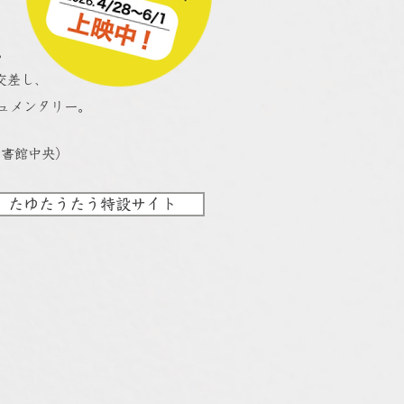
。
交差し、
ュメンタリー。
図書館中央）
たゆたうたう特設サイト