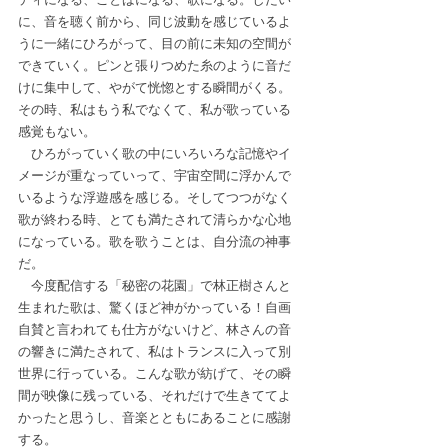
に、音を聴く前から、同じ波動を感じているよ
うに一緒にひろがって、目の前に未知の空間が
できていく。ピンと張りつめた糸のように音だ
けに集中して、やがて恍惚とする瞬間がくる。
その時、私はもう私でなくて、私が歌っている
感覚もない。
　ひろがっていく歌の中にいろいろな記憶やイ
メージが重なっていって、宇宙空間に浮かんで
いるような浮遊感を感じる。そしてつつがなく
歌が終わる時、とても満たされて清らかな心地
になっている。歌を歌うことは、自分流の神事
だ。
　今度配信する「秘密の花園」で林正樹さんと
生まれた歌は、驚くほど神がかっている！自画
自賛と言われても仕方がないけど、林さんの音
の響きに満たされて、私はトランスに入って別
世界に行っている。こんな歌が紡げて、その瞬
間が映像に残っている、それだけで生きててよ
かったと思うし、音楽とともにあることに感謝
する。