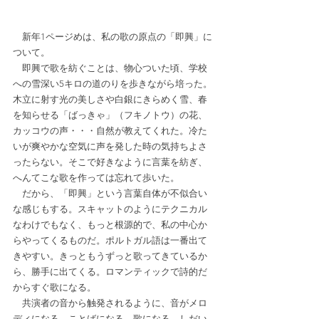
　新年1ページめは、私の歌の原点の「即興」に
ついて。
　即興で歌を紡ぐことは、物心ついた頃、学校
への雪深い5キロの道のりを歩きながら培った。
木立に射す光の美しさや白銀にきらめく雪、春
を知らせる「ばっきゃ」（フキノトウ）の花、
カッコウの声・・・自然が教えてくれた。冷た
いが爽やかな空気に声を発した時の気持ちよさ
ったらない。そこで好きなように言葉を紡ぎ、
へんてこな歌を作っては忘れて歩いた。
　だから、「即興」という言葉自体が不似合い
な感じもする。スキャットのようにテクニカル
なわけでもなく、もっと根源的で、私の中心か
らやってくるものだ。ポルトガル語は一番出て
きやすい。きっともうずっと歌ってきているか
ら、勝手に出てくる。ロマンティックで詩的だ
からすぐ歌になる。
　共演者の音から触発されるように、音がメロ
ディになる、ことばになる、歌になる。しだい