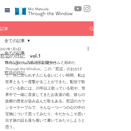
Mio Matsuda
​Through the Window
記事
全ての記事
2021年1月6日
全ての記事
窓辺の日記 vol.1
Through the Window NEWS
昨年5月から古木洋平監督チームと始めた
Through the Window。この「窓辺」のおかげ
窓辺の日記
で、外に出られず人にも会いにくい時間、私は
世界ともう一度繋がることができた。配信で歌
っている歌には、20年以上歌っている歌や、世
界中で一緒に音楽してきたお友達の歌、彼らの
故郷の歴史が染み込んだ歌もある。窓辺のカウ
ンターテーブルで、そんな一つ一つの心の中の
宝物について思ってみたり、今だからこそ思い
出す旅の話も落ち着いて書いてみたりしようと
思う。